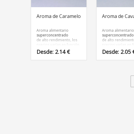
en
en
la
la
página
página
Aroma de Caramelo
Aroma de Cav
de
de
producto
producto
Aroma alimentario
Aroma alimentari
superconcentrado
superconcentrado
de alto rendimiento, los
de alto rendimient
precios varían en función
precios varían en 
del tamaño del envase
del tamaño del en
Desde:
2.14
€
Desde:
2.05
Este
Este
producto
producto
tiene
tiene
múltiples
múltiples
variantes.
variantes.
Las
Las
opciones
opciones
se
se
pueden
pueden
elegir
elegir
en
en
la
la
página
página