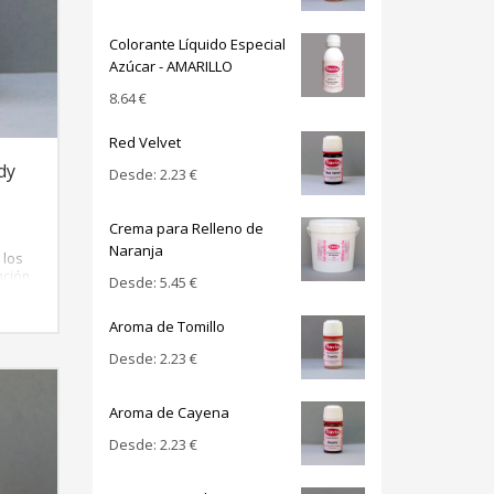
Colorante Líquido Especial
Azúcar - AMARILLO
8.64
€
Red Velvet
dy
Desde:
2.23
€
Crema para Relleno de
Naranja
 los
nción
Desde:
5.45
€
el
Aroma de Tomillo
Desde:
2.23
€
Aroma de Cayena
Desde:
2.23
€