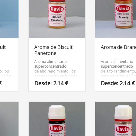
Las
Las
opciones
opciones
se
se
pueden
pueden
elegir
elegir
en
en
la
la
página
página
uit
Aroma de Biscuit
Aroma de Bran
de
de
Panetone
producto
producto
o
Aroma alimentario
Aroma alimentario
superconcentrado
superconcentrado
o, los
de alto rendimiento, los
de alto rendimiento,
función
precios varían en función
precios varían en fu
vase
del tamaño del envase
del tamaño dentro d
€
Desde:
2.14
€
Desde:
2.14
€
siguiente rango:
Este
Este
producto
producto
tiene
tiene
múltiples
múltiples
variantes.
variantes.
Las
Las
opciones
opciones
se
se