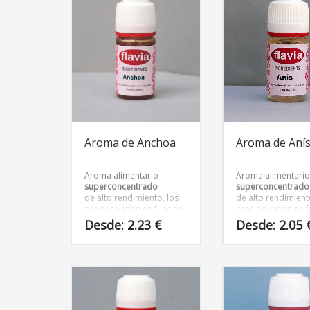
tiene
tiene
múltiples
múltiples
variantes.
variantes.
Las
Las
opciones
opciones
se
se
pueden
pueden
elegir
elegir
en
en
la
la
página
página
Aroma de Anchoa
Aroma de Aní
de
de
producto
producto
Aroma alimentario
Aroma alimentari
superconcentrado
superconcentrado
de alto rendimiento, los
de alto rendimient
precios varían en función
precios varían en 
del tamaño del envase.
del tamaño dentro
Desde:
2.23
€
Desde:
2.05
envase
Este
Este
producto
producto
tiene
tiene
múltiples
múltiples
variantes.
variantes.