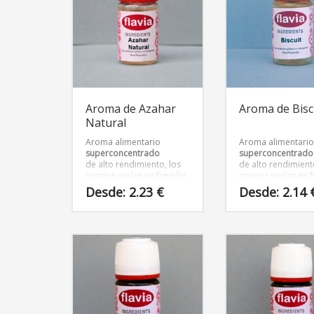
Las
Las
opciones
opciones
se
se
pueden
pueden
elegir
elegir
en
en
la
la
página
página
Aroma de Azahar
Aroma de Bisc
de
de
Natural
producto
producto
Aroma alimentario
Aroma alimentari
superconcentrado
superconcentrado
de alto rendimiento, los
de alto rendimient
precios varían en función
precios varían en 
del tamaño del envase
del tamaño del en
Desde:
2.23
€
Desde:
2.14
Este
Este
producto
producto
tiene
tiene
múltiples
múltiples
variantes.
variantes.
Las
Las
opciones
opciones
se
se