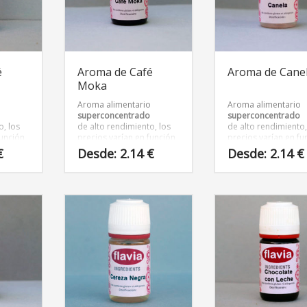
pueden
pueden
elegir
elegir
en
en
la
la
página
página
é
Aroma de Café
Aroma de Cane
de
de
Moka
producto
producto
o
Aroma alimentario
Aroma alimentario
superconcentrado
superconcentrado
o, los
de alto rendimiento, los
de alto rendimiento,
función
precios varían en función
precios varían en fu
nvase
del tamaño del envase
del tamaño del env
€
Desde:
2.14
€
Desde:
2.14
€
Este
Este
producto
producto
tiene
tiene
múltiples
múltiples
variantes.
variantes.
Las
Las
opciones
opciones
se
se
pueden
pueden
elegir
elegir