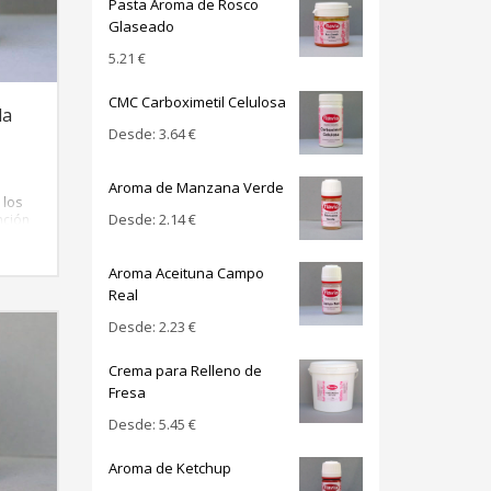
Pasta Aroma de Rosco
Glaseado
5.21
€
CMC Carboximetil Celulosa
la
Desde:
3.64
€
Aroma de Manzana Verde
 los
Desde:
2.14
€
nción
ase
Aroma Aceituna Campo
Real
Desde:
2.23
€
Crema para Relleno de
Fresa
Desde:
5.45
€
Aroma de Ketchup