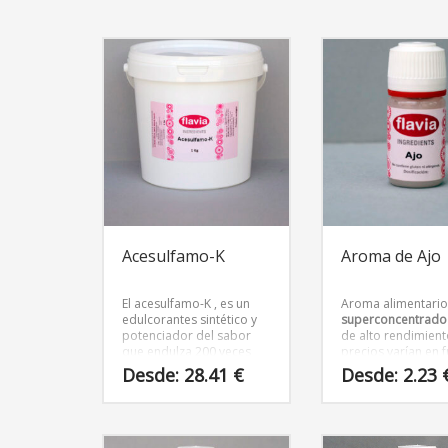
Acesulfamo-K
Aroma de Ajo
El acesulfamo-K , es un
Aroma alimentari
edulcorantes sintético y
superconcentrado
potenciador del sabor
de alto rendimient
que endulza 200 veces
precios varían en 
más que el azúcar, que se
del tamaño del en
Desde:
28.41
€
Desde:
2.23
ha utilizado en alimentos
y bebidas en todo el
Este
Este
mundo.
producto
producto