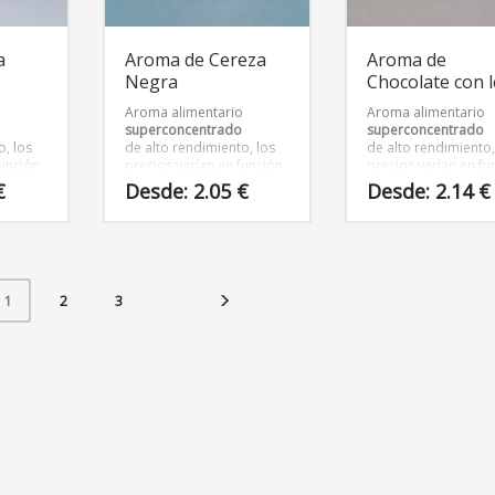
en
en
la
la
página
página
a
Aroma de Cereza
Aroma de
de
de
Negra
Chocolate con 
producto
producto
o
Aroma alimentario
Aroma alimentario
superconcentrado
superconcentrado
o, los
de alto rendimiento, los
de alto rendimiento,
función
precios varían en función
precios varían en fu
vase
del tamaño del envase
del tamaño del env
€
Desde:
2.05
€
Desde:
2.14
€
Este
Este
producto
producto
tiene
tiene
múltiples
múltiples
2
3
1
variantes.
variantes.
Las
Las
opciones
opciones
se
se
pueden
pueden
elegir
elegir
en
en
la
la
página
página