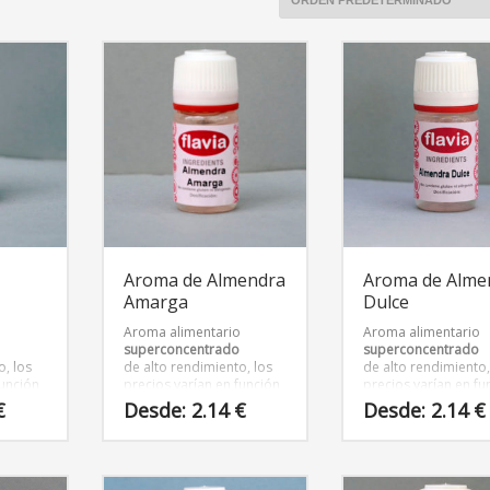
Aroma de Almendra
Aroma de Alme
Amarga
Dulce
o
Aroma alimentario
Aroma alimentario
superconcentrado
superconcentrado
o, los
de alto rendimiento, los
de alto rendimiento,
función
precios varían en función
precios varían en fu
vase.
del tamaño del envase.
del tamaño del env
€
Desde:
2.14
€
Desde:
2.14
€
Este
Este
producto
producto