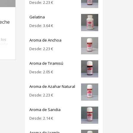
Desde:
2.23
€
Gelatina
leche
Desde:
3.64
€
 los
Aroma de Anchoa
nción
Desde:
2.23
€
ase
Aroma de Tiramisú
Desde:
2.05
€
Aroma de Azahar Natural
Desde:
2.23
€
Aroma de Sandia
Desde:
2.14
€
Aroma de Jazmín