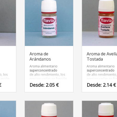
tiene
tiene
múltiples
múltiples
variantes.
variantes.
Las
Las
opciones
opciones
se
se
pueden
pueden
elegir
elegir
en
en
la
la
página
página
s
Aroma de
Aroma de Avell
de
de
Arándanos
Tostada
producto
producto
o
Aroma alimentario
Aroma alimentario
superconcentrado
superconcentrado
o, los
de alto rendimiento, los
de alto rendimiento,
función
precios varían en función
precios varían en fu
 del
del tamaño del envase
del tamaño del env
€
Desde:
2.05
€
Desde:
2.14
€
Este
Este
producto
producto
tiene
tiene
múltiples
múltiples
variantes.
variantes.