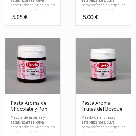
estabilizantes, cuya
estabilizantes, cuya
característica principal es
característica principal es
su presentación en
su presentación en
forma de pasta, lo que le
forma de pasta, lo que le
5.05
€
5.00
€
confiere aroma y color
confiere aroma y color
en un mismo producto.
en un mismo producto.
Envase con 50 gr de
Envase con 50 gr de
producto.
producto.
Pasta Aroma de
Pasta Aroma
Chocolate y Ron
Frutas del Bosque
Mezcla de aromas y
Mezcla de aromas y
estabilizantes, cuya
estabilizantes, cuya
característica principal es
característica principal es
su presentación en
su presentación en