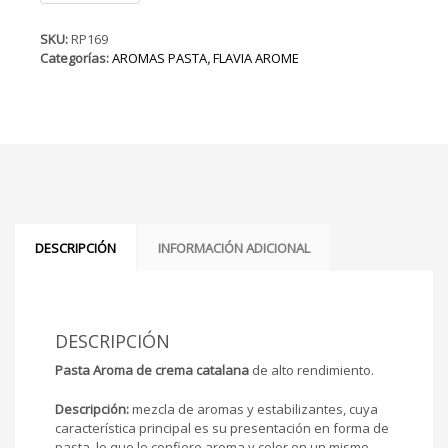
Crema
Catalana
SKU:
RP169
cantidad
Categorías:
AROMAS PASTA
,
FLAVIA AROME
DESCRIPCIÓN
INFORMACIÓN ADICIONAL
DESCRIPCIÓN
Pasta Aroma de crema catalana
de alto rendimiento.
Descripción:
mezcla de aromas y estabilizantes, cuya
característica principal es su presentación en forma de
pasta, lo que le confiere aroma y color en un mismo