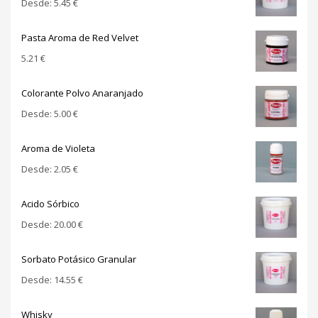
Desde:
5.45
€
Pasta Aroma de Red Velvet
5.21
€
Colorante Polvo Anaranjado
Desde:
5.00
€
Aroma de Violeta
Desde:
2.05
€
Acido Sórbico
Desde:
20.00
€
Sorbato Potásico Granular
Desde:
14.55
€
Whisky