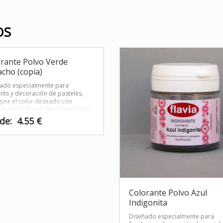
OS
rante Polvo Verde
acho (copia)
ado especialmente para
nts y decoración de pasteles,
gure el color deseado con
ra gama de colores Flavia Colore.
de:
4.55
€
o
s
s.
Colorante Polvo Azul
s
Indigonita
Diseñado especialmente para