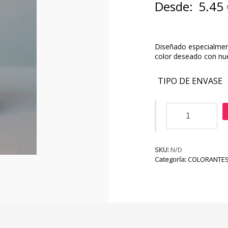
Desde:
5.45
Diseñado especialment
color deseado con nue
TIPO DE ENVASE
Colorante
Polvo
Violeta
cantidad
SKU:
N/D
Categoría:
COLORANTES