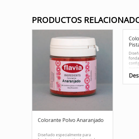
PRODUCTOS RELACIONAD
Colo
Pist
Diseñ
fonda
confi
nuest
Des
Este
product
tiene
múltiple
variante
Las
Colorante Polvo Anaranjado
opcione
se
pueden
Diseñado especialmente para