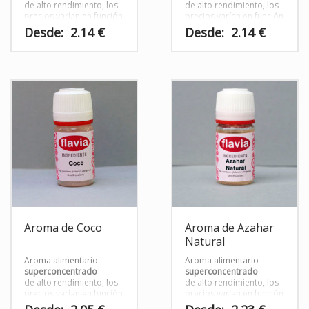
de alto rendimiento, los
de alto rendimiento, los
precios varían en función
precios varían en función
del tamaño del envase.
del tamaño del envase
Desde:
2.14
€
Desde:
2.14
€
Este
Este
producto
producto
tiene
tiene
múltiples
múltiples
variantes.
variantes.
Las
Las
opciones
opciones
se
se
pueden
pueden
elegir
elegir
en
en
la
la
página
página
Aroma de Coco
Aroma de Azahar
de
de
Natural
producto
producto
Aroma alimentario
Aroma alimentario
superconcentrado
superconcentrado
de alto rendimiento, los
de alto rendimiento, los
precios varían en función
precios varían en función
del tamaño del envase
del tamaño del envase