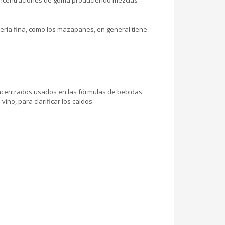
oncentraciones de goma produciendo mezclas
tería fina, como los mazapanes, en general tiene
concentrados usados en las fórmulas de bebidas
no, para clarificar los caldos.