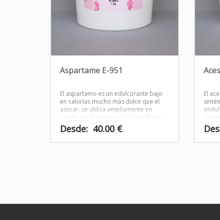
Aspartame E-951
Ace
El aspartamo es un edulcorante bajo
El ac
en calorías mucho más dulce que el
sinté
azúcar, se utiliza ampliamente en
endul
productos bajos en calorías o libres
que s
de azúcar en más de 100 países en
bebid
Desde:
40.00
€
Des
todo el mundo.
Este
Este
producto
product
tiene
tiene
múltiples
múltiple
variantes.
variante
Las
Las
opciones
opcione
se
se