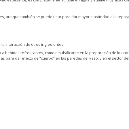
como espesante, es completamente soluble en agua y admite muy altas c
cles, aunque también se puede usar para dar mayor elasticidad a la repos
la interacción de otros ingredientes.
ura a bebidas refrescantes, como emulsificante en la preparación de los 
para dar efecto de “cuerpo” en las paredes del vaso. y en el sector del vi