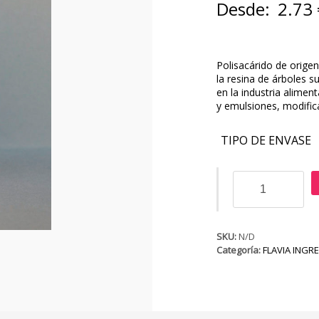
Desde:
2.73
Polisacárido de origen
la resina de árboles s
en la industria alimen
y emulsiones, modifica
TIPO DE ENVASE
Goma
Arábiga
cantidad
SKU:
N/D
Categoría:
FLAVIA INGR