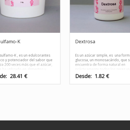
sulfamo-K
Dextrosa
esulfamo-K , es un edulcorantes
Es un azúcar simple, es una for
tico y potenciador del sabor que
glucosa, un monosacárido, que s
za 200 veces más que el azúcar,
encuentra de forma natural en
e ha utilizado en alimentos y
prácticamente todos los seres vi
as en todo el mundo.
de:
28.41
€
Desde:
1.82
€
Este
o
producto
tiene
s
múltiples
s.
variantes.
Las
s
opciones
se