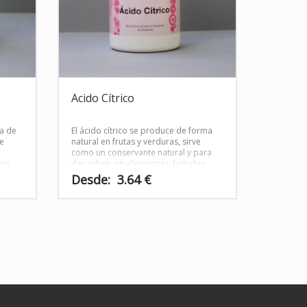
Acido Cítrico
ma de
El ácido cítrico se produce de forma
e
natural en frutas y verduras, sirve
como un conservante natural y para
vos.
dar sabor en alimentos y bebidas.
Envase con 50 gr de producto.
Desde:
3.64
€
Este
producto
tiene
múltiples
variantes.
Las
opciones
se