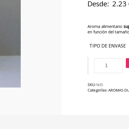
Desde:
2.23
Aroma alimentario
su
en función del tamaño
TIPO DE ENVASE
Aroma
de
Miel
cantidad
SKU:
N/D
Categorías:
AROMAS DU