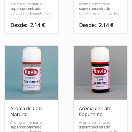
Aroma alimentario
Aroma alimentario
superconcentrado
superconcentrado
de alto rendimiento, los
de alto rendimiento, los
precios varían en función
precios varían en función
del tamaño del envase
del tamaño dentro del
Desde:
2.14
€
Desde:
2.14
€
siguiente rango:
Este
Este
producto
producto
tiene
tiene
múltiples
múltiples
variantes.
variantes.
Las
Las
opciones
opciones
se
se
pueden
pueden
elegir
elegir
en
en
la
la
página
página
Aroma de Cola
Aroma de Café
de
de
Natural
Capuchino
producto
producto
Aroma alimentario
Aroma alimentario
superconcentrado
superconcentrado
de alto rendimiento, los
de alto rendimiento, los