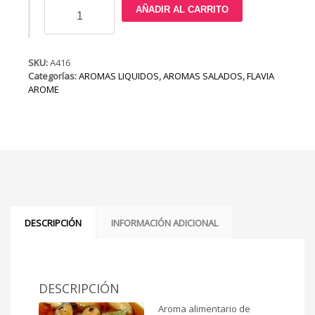
Aroma
AÑADIR AL CARRITO
de
Escabeche
cantidad
SKU:
A416
Categorías:
AROMAS LIQUIDOS
,
AROMAS SALADOS
,
FLAVIA
AROME
DESCRIPCIÓN
INFORMACIÓN ADICIONAL
DESCRIPCIÓN
Aroma alimentario de