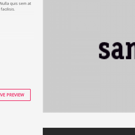
Nulla quis sem at
acilisis.
ociosqu ad litora
uisque cursus,
 interdum magna
s in faucibus orci
estie dui. Praesent
IVE PREVIEW
ongue elementum.
s nunc, viverra
malesuada tellus.
ullamcorper.